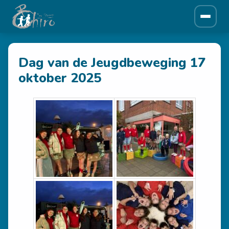
ONZE CHIRO
Dag van de Jeugdbeweging 17
Over ons
oktober 2025
Historiek
Leiding
Afdelingen
NIEUWS
Krantjes
SPONSORS
Sponsors