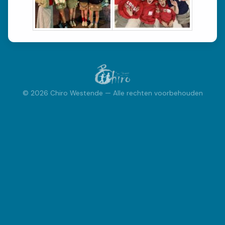
INSCHRIJVEN
Inschrijvingen
FOTOBOEK
© 2026 Chiro Westende — Alle rechten voorbehouden
Fotoboek
ACTIVITEITEN
Kalender
Speciale Activiteiten
Bivak
VRAGEN?