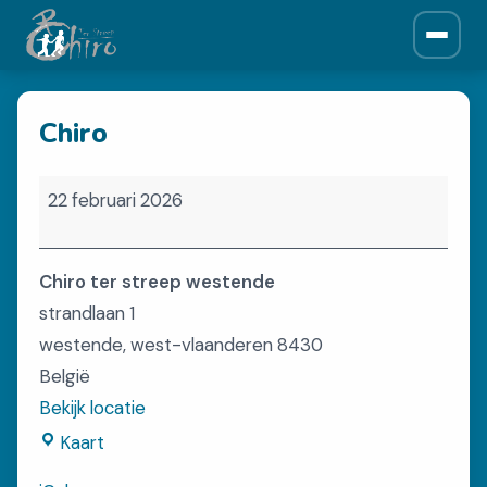
ONZE CHIRO
Chiro
Over ons
Historiek
Chiro
Leiding
22 februari 2026
Afdelingen
Chiro ter streep westende
NIEUWS
strandlaan 1
Krantjes
westende
,
west-vlaanderen
8430
België
Bekijk locatie
SPONSORS
Chiro
Kaart
Sponsors
ter