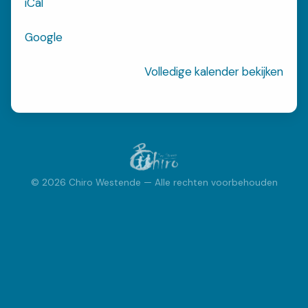
iCal
streep
westende
Google
INSCHRIJVEN
Inschrijvingen
Volledige kalender bekijken
FOTOBOEK
Fotoboek
© 2026 Chiro Westende — Alle rechten voorbehouden
ACTIVITEITEN
Kalender
Speciale Activiteiten
Bivak
VRAGEN?