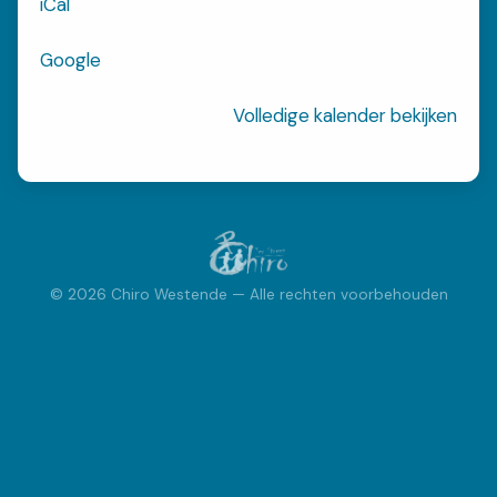
iCal
streep
westende
Google
INSCHRIJVEN
Inschrijvingen
Volledige kalender bekijken
FOTOBOEK
Fotoboek
© 2026 Chiro Westende — Alle rechten voorbehouden
ACTIVITEITEN
Kalender
Speciale Activiteiten
Bivak
VRAGEN?