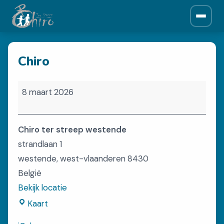
ONZE CHIRO
Chiro
Over ons
Historiek
Chiro
Leiding
8 maart 2026
Afdelingen
Chiro ter streep westende
NIEUWS
strandlaan 1
Krantjes
westende
,
west-vlaanderen
8430
België
Bekijk locatie
SPONSORS
Chiro
Kaart
Sponsors
ter