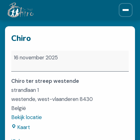
ONZE CHIRO
Chiro
Over ons
Historiek
Chiro
Leiding
16 november 2025
Afdelingen
Chiro ter streep westende
NIEUWS
strandlaan 1
Krantjes
westende
,
west-vlaanderen
8430
België
Bekijk locatie
SPONSORS
Chiro
Kaart
Sponsors
ter