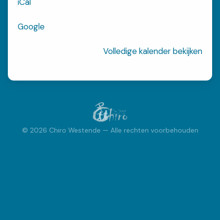
iCal
streep
westende
Google
INSCHRIJVEN
Inschrijvingen
Volledige kalender bekijken
FOTOBOEK
Fotoboek
© 2026 Chiro Westende — Alle rechten voorbehouden
ACTIVITEITEN
Kalender
Speciale Activiteiten
Bivak
VRAGEN?