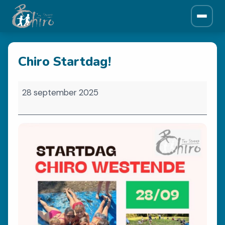
ONZE CHIRO
Chiro Startdag!
Over ons
Historiek
Chiro
Leiding
28 september 2025
Startdag!
Afdelingen
NIEUWS
Krantjes
SPONSORS
Sponsors