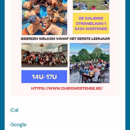
INSCHRIJVEN
Inschrijvingen
FOTOBOEK
Fotoboek
ACTIVITEITEN
Kalender
Speciale Activiteiten
Bivak
iCal
Google
VRAGEN?