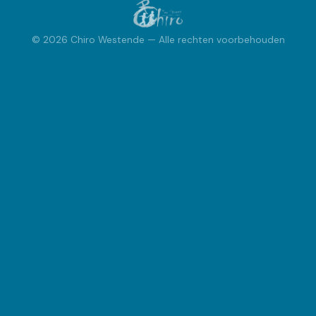
INSCHRIJVEN
© 2026 Chiro Westende — Alle rechten voorbehouden
Inschrijvingen
FOTOBOEK
Fotoboek
ACTIVITEITEN
Kalender
Speciale Activiteiten
Bivak
VRAGEN?