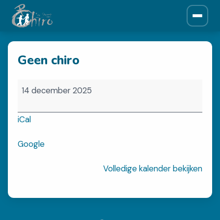
ONZE CHIRO
Geen chiro
Over ons
Historiek
Geen
Leiding
14 december 2025
chiro
Afdelingen
iCal
NIEUWS
Google
Krantjes
Volledige kalender bekijken
SPONSORS
Sponsors