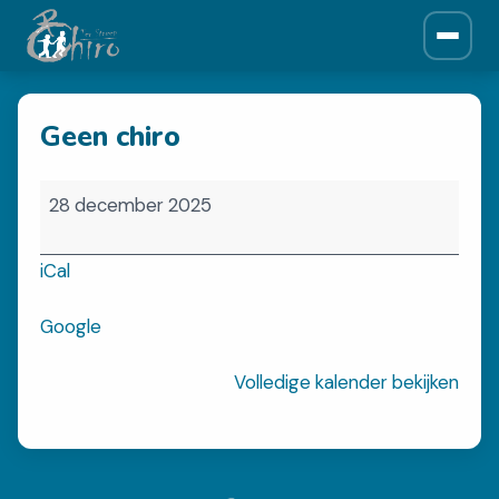
ONZE CHIRO
Geen chiro
Over ons
Historiek
Geen
Leiding
28 december 2025
chiro
Afdelingen
iCal
NIEUWS
Google
Krantjes
Volledige kalender bekijken
SPONSORS
Sponsors