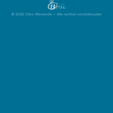
INSCHRIJVEN
© 2026 Chiro Westende — Alle rechten voorbehouden
Inschrijvingen
FOTOBOEK
Fotoboek
ACTIVITEITEN
Kalender
Speciale Activiteiten
Bivak
VRAGEN?