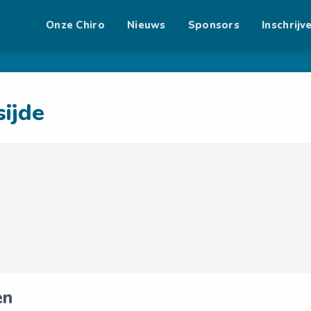
Onze Chiro
Nieuws
Sponsors
Inschrijv
ijde
en