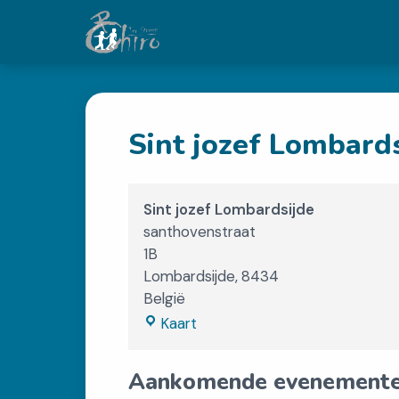
Sint jozef Lombards
Sint jozef Lombardsijde
santhovenstraat
1B
Lombardsijde
,
8434
België
Sint
Kaart
jozef
Lombardsijde
Aankomende evenement