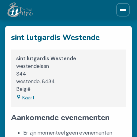
ONZE CHIRO
sint lutgardis Westende
Over ons
Historiek
Leiding
sint lutgardis Westende
Afdelingen
westendelaan
344
westende
,
8434
NIEUWS
België
Krantjes
sint
Kaart
lutgardis
Westende
Aankomende evenementen
SPONSORS
Sponsors
Er zijn momenteel geen evenementen