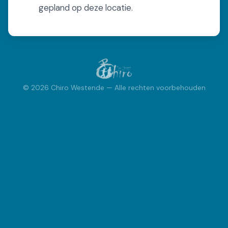
gepland op deze locatie.
INSCHRIJVEN
Inschrijvingen
FOTOBOEK
© 2026 Chiro Westende — Alle rechten voorbehouden
Fotoboek
ACTIVITEITEN
Kalender
Speciale Activiteiten
Bivak
VRAGEN?