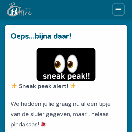
ONZE CHIRO
Oeps…bijna daar!
Over ons
Historiek
Leiding
Afdelingen
NIEUWS
Sneak peek alert!
Krantjes
We hadden jullie graag nu al een tipje
van de sluier gegeven, maar… helaas
SPONSORS
pindakaas!
Sponsors