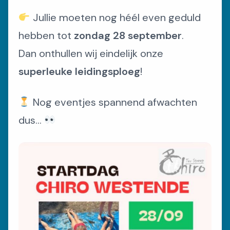
Jullie moeten nog héél even geduld
INSCHRIJVEN
hebben tot
zondag 28 september
.
Inschrijvingen
Dan onthullen wij eindelijk onze
superleuke leidingsploeg
!
FOTOBOEK
Nog eventjes spannend afwachten
Fotoboek
dus…
ACTIVITEITEN
Kalender
Speciale Activiteiten
Bivak
VRAGEN?